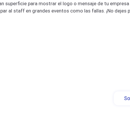
ran superficie para mostrar el logo o mensaje de tu empresa
uipar al staff en grandes eventos como las fallas. ¡No dejes 
So
de calidad y posibilidad de
de envío estándar y exprés para
te planificar tu evento con