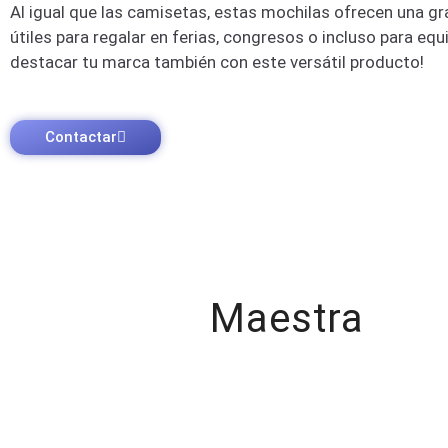
Al igual que las camisetas, estas mochilas ofrecen una g
útiles para regalar en ferias, congresos o incluso para eq
destacar tu marca también con este versátil producto!
Contactar
Impresión
Maestra
Producimos lo que necesites para tu evento, con tinta 
personalización para promoción. Ofrecemos servicios 
garantizar la entrega puntual de tu pedido, permitiéndo