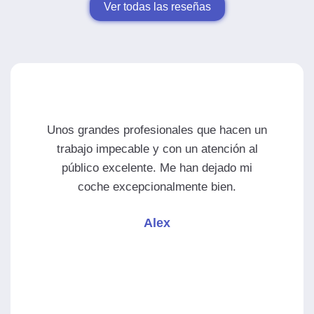
Ver todas las reseñas
Unos grandes profesionales que hacen un
Est
trabajo impecable y con un atención al
tr
público excelente. Me han dejado mi
coche excepcionalmente bien.
Alex